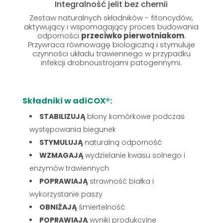
Integralność jelit bez chemii
Zestaw naturalnych składników - fitoncydów,
aktywujący i wspomagający proces budowania
odporności
przeciwko pierwotniakom
.
Przywraca równowagę biologiczną i stymuluje
czynności układu trawiennego w przypadku
infekcji drobnoustrojami patogennymi.
Składniki w adiCOX®:
STABILIZUJĄ
błony komórkowe podczas
występowania biegunek
STYMULUJĄ
naturalną odporność
WZMAGAJĄ
wydzielanie kwasu solnego i
enzymów trawiennych
POPRAWIAJĄ
strawność białka i
wykorzystanie paszy
OBNIŻAJĄ
śmiertelność
POPRAWIAJĄ
wyniki produkcyjne