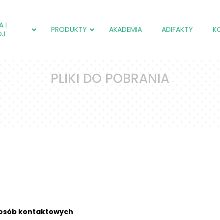
 I
PRODUKTY
AKADEMIA
ADIFAKTY
K
ÓJ
PLIKI DO POBRANIA
adiCOX®
Salmol (EU)
adiCOX®
adiFLORA®
Farmpak SF (EU)
Farmpak SC (PL)
adiNEXT®
adiNEXT® PLUS (EU)
Farmpak SM (PL)
adiSTIM®
adiNEXT®
Salmol (EU)
adiSTIM®
adiCOX®
 osób kontaktowych