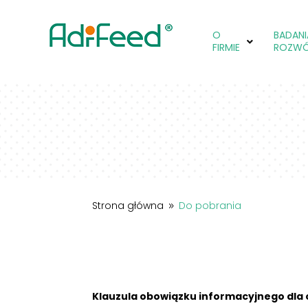
O
BADANIA
FIRMIE
ROZW
Strona główna
Do pobrania
9
Klauzula obowiązku informacyjnego dla