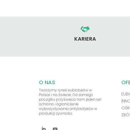
KARIERA
O NAS
OF
Tworzymy rynek eubiotyków w
EUBI
Polsce i na świecie. Od samego
początku przyświeca nam jeden cel:
INN
ochrona i ograniczenie
OŚR
wykorzystywania antybiotyków w
produkcji żywności.
ZRÓ