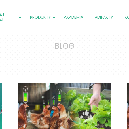
 I
PRODUKTY
AKADEMIA
ADIFAKTY
K
ÓJ
BLOG
adiCOX®
Salmol (EU)
adiCOX®
adiFLORA®
Farmpak SF (EU)
Farmpak SC (PL)
adiNEXT®
adiNEXT® PLUS (EU)
Farmpak SM (PL)
adiSTIM®
adiNEXT®
Salmol (EU)
adiSTIM®
adiCOX®