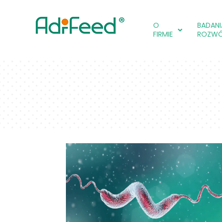
O
BADANIA
FIRMIE
ROZW