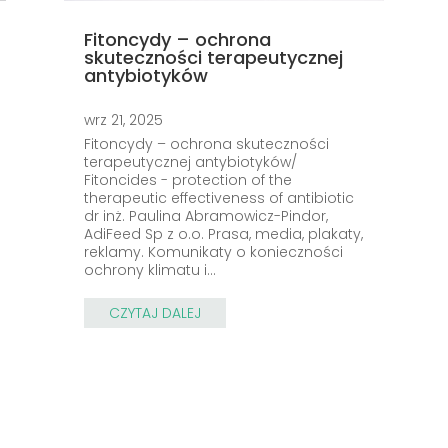
Fitoncydy – ochrona
skuteczności terapeutycznej
antybiotyków
wrz 21, 2025
Fitoncydy – ochrona skuteczności
terapeutycznej antybiotyków/
Fitoncides - protection of the
therapeutic effectiveness of antibiotic
dr inż. Paulina Abramowicz-Pindor,
AdiFeed Sp z o.o. Prasa, media, plakaty,
reklamy. Komunikaty o konieczności
ochrony klimatu i...
CZYTAJ DALEJ