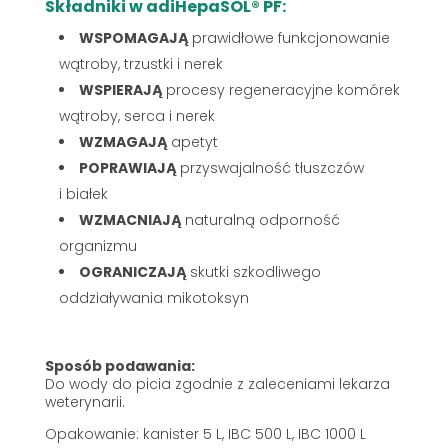
Składniki w adiHepaSOL® PF:
WSPOMAGAJĄ
prawidłowe funkcjonowanie
wątroby, trzustki i nerek
WSPIERAJĄ
procesy regeneracyjne komórek
wątroby, serca i nerek
WZMAGAJĄ
apetyt
POPRAWIAJĄ
przyswajalność tłuszczów
i białek
WZMACNIAJĄ
naturalną odporność
organizmu
OGRANICZAJĄ
skutki szkodliwego
oddziaływania mikotoksyn
Sposób podawania:
Do wody do picia zgodnie z zaleceniami lekarza
weterynarii.
Opakowanie: kanister 5 L, IBC 500 L, IBC 1000 L