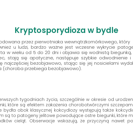
Kryptosporydioza w bydle
dowana przez pierwotniaka wewnątrzkomórkowego, który usz
nież u ludzi, bardzo ważne jest wczesne wykrycie patog
ęta w wieku od 5 do 20 dni i objawia się wodnistą biegunką
ec, stają się apatyczne, następuje szybkie odwodnienie i
 najczęściej bezobjawowo, stając się jej nosicielami wydal
a (choroba przebiega bezobjawowo).
rwszych tygodniach życia, szczególnie w okresie od urodzen
i, które są efektem zakażenia chorobotwórczymi szczepami ba
e bydła obok klasycznej kokcydiozy występują także kokcydi
um
są to patogeny jelitowe powodujące ostre biegunki, które
adków cieląt. Obserwacje wskazują, że przyczyną nawet p