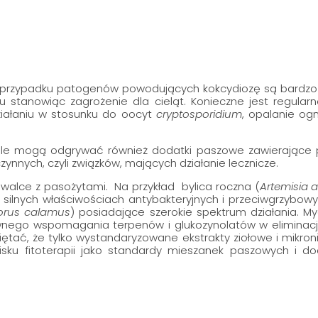
 przypadku patogenów powodujących kokcydiozę są bardzo
 stanowiąc zagrożenie dla cieląt. Konieczne jest regularn
iałaniu w stosunku do oocyt
cryptosporidium
, opalanie og
le mogą odgrywać również dodatki paszowe zawierające prob
zynnych, czyli związków, mających działanie lecznicze.
 walce z pasożytami. Na przykład bylica roczna (
Artemisia 
 o silnych właściwościach antybakteryjnych i przeciwgrzybow
orus calamus
) posiadające szerokie spektrum działania. My
wnego wspomagania terpenów i glukozynolatów w eliminacji i
iętać, że tylko wystandaryzowane ekstrakty ziołowe i mikron
sku fitoterapii jako standardy mieszanek paszowych i do