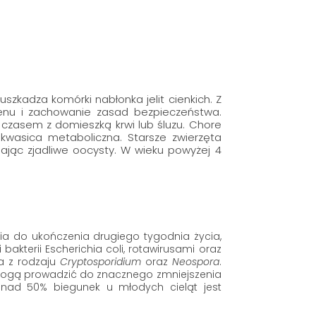
kadza komórki nabłonka jelit cienkich. Z
enu i zachowanie zasad bezpieczeństwa.
, czasem z domieszką krwi lub śluzu. Chore
 kwasica metaboliczna. Starsze zwierzęta
ając zjadliwe oocysty. W wieku powyżej 4
ia do ukończenia drugiego tygodnia życia,
kterii Escherichia coli, rotawirusami oraz
a z rodzaju
Cryptosporidium
oraz
Neospora
.
 mogą prowadzić do znacznego zmniejszenia
onad 50% biegunek u młodych cieląt jest