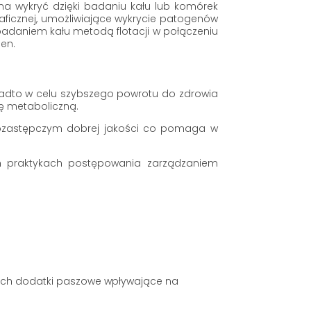
żna wykryć dzięki badaniu kału lub komórek
ficznej, umożliwiające wykrycie patogenów
 badaniem kału metodą flotacji w połączeniu
en.
onadto w celu szybszego powrotu do zdrowia
cę metaboliczną.
kozastępczym dobrej jakości co pomaga w
ych praktykach postępowania zarządzaniem
cych dodatki paszowe wpływające na