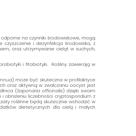
 odporne na czynniki środowiskowe, mogą
e czyszczenie i dezynfekcja środowiska, z
niem, oraz utrzymywanie cieląt w suchych,
iotyki i fitobiotyki. Rośliny zawierają w
annua
) może być skuteczna w profilaktyce
ych oraz aktywną w zwalczaniu oocyst jest
dlnica (
Saponaria officinalis
) dzięki swoim
 obniżeniu liczebności cryptosporidium z
izaty roślinne będą skutecznie wchodzić w
datków dietetycznych dla cielą i małych