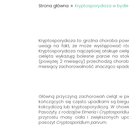
Strona główna
Kryptosporydioza w bydle
9
Kryptosporydioza to groźna choroba powo
uwagi na fakt, że może występować rów
Kryptosporydioza najczęściej atakuje ciel
cielęta wykazują bolesne parcie na stol
(powyżej 2 miesięcy) przechodzą chorobę
miesiący zachorowalność znacząco spad
Główną przyczyną zachorowań cieląt w pie
kończących się często upadkami są biegunk
kokcydiozą lub kryptosporydiozą. W chowi
Pasożyty z rodzajów
Eimeria
i
Cryptosporidi
przyrostu masy ciała i zwiększonych up
pasożyt
Cryptosporidium parvum
.