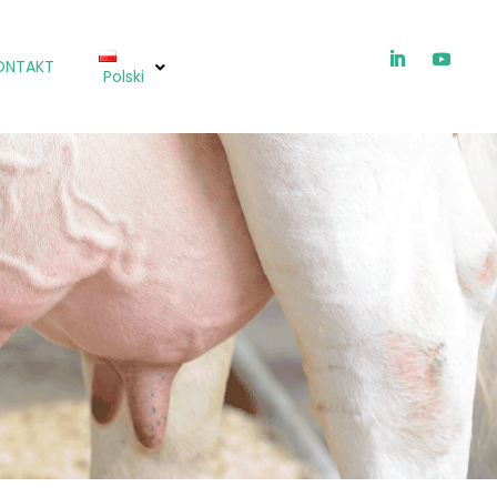
ONTAKT
Polski
za
jny
obowe