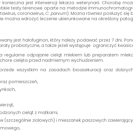
konieczna jest interwencji lekarza weterynarii. Chorobę mo
szybkie testy terenowe oparte na metodzie immunochromatogra
otawirus, coronawirus,
C. parvum
). Można również posłużyć się
wie można wdrożyć leczenie ukierunkowane na określony patog
owany jest halofuginon, który należy podawać przez 7 dni. P
raty probiotyczne, a także jeżeli występuje ograniczyć kwasi
ma regularne odpajanie cieląt mlekiem lub preparatem mle
 chore cielęta przed nadmiernym wychudzeniem.
st przede wszystkim na zasadach bioasekuracji oraz dobr
oraz pomieszczeń,
dynkach,
ierząt,
odzonych cieląt z matkami,
w (szczególnie ziołowych) i mieszanek paszowych zawierają
armowego,