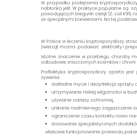
W przypadku podejrzenia kryptosporydiozy 
nabłonka jelit. W praktyce popularne są 
powodujących biegunki cieląt (
E. coli
K99, r
ze specjalnymi barwieniami. Na tej podsta
W Polsce w leczeniu kryptosporydiozy stos
zwierząt można podawać elektrolity i prepa
Istotne znaczenie w przebiegu choroby 
odbudowie zniszczonych kosmków i chroni
Profilaktyka kryptosporydiozy oparta je
żywienia:
dokładne mycie i dezynfekcja sprzętu 
utrzymywanie niskiej wilgotności w bu
używanie odzieży ochronnej,
unikanie nadmiernego zagęszczenie zw
ograniczenie czasu kontaktu nowo nar
stosowanie specjalistycznych dodatkó
właściwe funkcjonowanie przewodu pok