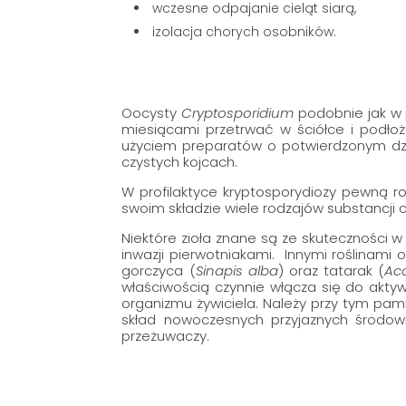
wczesne odpajanie cieląt siarą,
izolacja chorych osobników.
Oocysty
Cryptosporidium
podobnie jak w
miesiącami przetrwać w ściółce i podłożu
użyciem preparatów o potwierdzonym dz
czystych kojcach.
W profilaktyce kryptosporydiozy pewną ro
swoim składzie wiele rodzajów substancji c
Niektóre zioła znane są ze skuteczności w
inwazji pierwotniakami. Innymi roślinami
gorczyca (
Sinapis alba
) oraz tatarak (
Ac
właściwością czynnie włącza się do akty
organizmu żywiciela. Należy przy tym pam
skład nowoczesnych przyjaznych środowi
przeżuwaczy.