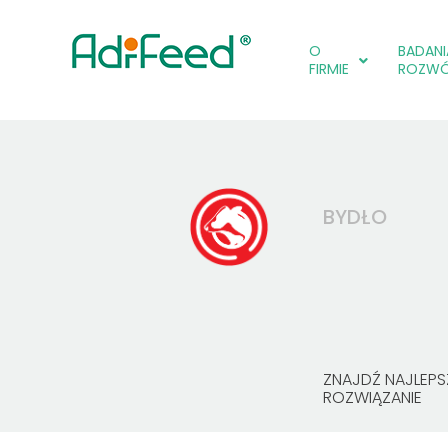
O
BADANIA
FIRMIE
ROZW
BYDŁO
ZNAJDŹ NAJLEPS
ROZWIĄZANIE