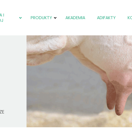
 I
PRODUKTY
AKADEMIA
ADIFAKTY
K
ÓJ
Kokcydioza
Kokcydioza
Kokcydioza
Kolibakterioza
Kolibakterioza
Kryptosporydio
Salmonelloza
Stres oksydacy
Stres oksydacyjny
Problemy wątr
ZE