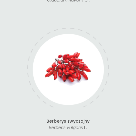
Glaucium flavum
Cr.
Berberys zwyczajny
Berberis vulgaris
L.