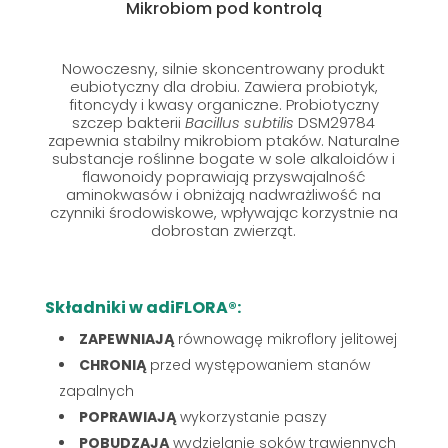
Mikrobiom pod kontrolą
Nowoczesny, silnie skoncentrowany produkt
eubiotyczny dla drobiu. Zawiera probiotyk,
fitoncydy i kwasy organiczne. Probiotyczny
szczep bakterii
Bacillus subtilis
DSM29784
zapewnia stabilny mikrobiom ptaków. Naturalne
substancje roślinne bogate w sole alkaloidów i
flawonoidy poprawiają przyswajalność
aminokwasów i obniżają nadwrażliwość na
czynniki środowiskowe, wpływając korzystnie na
dobrostan zwierząt.
Składniki w adiFLORA®:
ZAPEWNIAJĄ
równowagę mikroflory jelitowej
CHRONIĄ
przed występowaniem stanów
zapalnych
POPRAWIAJĄ
wykorzystanie paszy
POBUDZAJĄ
wydzielanie soków trawiennych