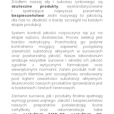
Źródłem naszej siły i sukcesu rynkowego są
skuteczne produkty
, wystandaryzowane
i spełniające najwyższe parametry
bezpieczeństwa
! Jedni nazywają to jakością,
dla nas to dbałość o każdy szczegół na każdym
etapie produkcji.
System kontroli jakości rozpoczyna się już na
etapie wyboru dostawców. Proces selekcji jest
bardzo restrykcyjny. Przechodzą go jedynie
kontrahenci mogący zapewnić pożądaną
zawartość substancji aktywnych w surowcach
oraz powtarzalną jakość. Nasze laboratorium
analizuje wszystkie surowce i określa ich jakość
zgodnie z wytycznymi farmakopei oraz
wewnętrznymi normami. Zanim produkt trafi do
naszych Klientów, jest szczegółowo analizowany
pod kątem zawartości substancji aktywnych.
Skuteczność naszych produktów sprawdzana jest
w badaniach i testach terenowych.
Zarówno surowce, jak i produkty finalne spełniają
wymogi prawa unijnego. Jakość i bezpieczeństwo
naszych preparatów potwierdzają liczne
certyfikaty oraz rekomendacje takie