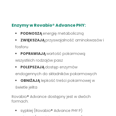
Enzymy w Rovabio® Advance PHY:
PODNOSZĄ
energię metaboliczną
ZWIĘKSZAJĄ
przyswajalność aminokwasów i
fosforu
POPRAWIAJĄ
wartość pokarmową
wszystkich rodzajów pasz
POLEPSZAJĄ
dostęp enzymów
endogennych do składników pokarmowych
OBNIŻAJĄ
lepkość treści pokarmowej w
świetle jelita
Rovabio® Advance dostępny jest w dwóch
formach:
sypkiej (Rovabio® Advance PHY P)