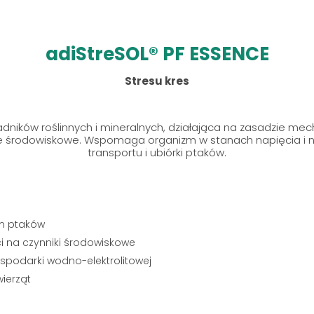
adiStreSOL® PF ESSENCE
Stresu kres
ników roślinnych i mineralnych, działająca na zasadzie me
 środowiskowe. Wspomaga organizm w stanach napięcia i ni
transportu i ubiórki ptaków.
zm ptaków
ci na czynniki środowiskowe
spodarki wodno-elektrolitowej
ierząt