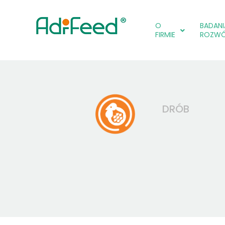
O
BADANIA
FIRMIE
ROZW
DRÓB