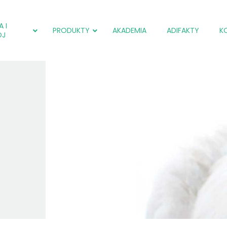
 I
PRODUKTY
AKADEMIA
ADIFAKTY
K
ÓJ
adiCOX®
Salmol (EU)
adiCOX®
adiFLORA®
Farmpak SF (EU)
Farmpak SC (PL)
adiNEXT®
adiNEXT® PLUS (EU)
Farmpak SM (PL)
adiSTIM®
adiNEXT®
Salmol (EU)
adiSTIM®
adiCOX®