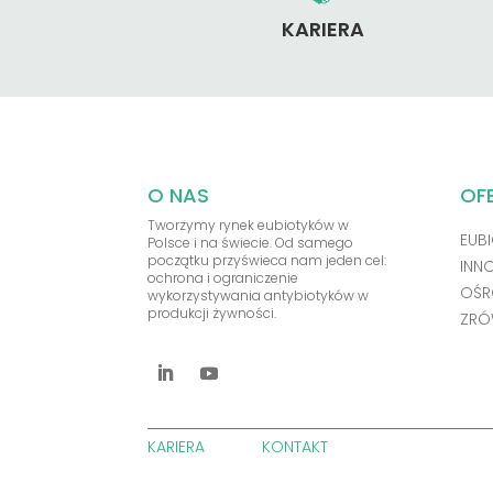
KARIERA
O NAS
OF
Tworzymy rynek eubiotyków w
EUBI
Polsce i na świecie. Od samego
początku przyświeca nam jeden cel:
INN
ochrona i ograniczenie
OŚR
wykorzystywania antybiotyków w
produkcji żywności.
ZRÓ
KARIERA
KONTAKT