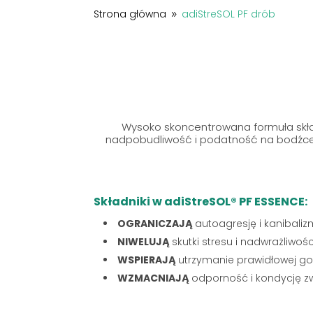
Strona główna
adiStreSOL PF drób
9
Wysoko skoncentrowana formuła skład
nadpobudliwość i podatność na bodźce
Składniki w adiStreSOL® PF ESSENCE:
OGRANICZAJĄ
autoagresję i kanibali
NIWELUJĄ
skutki stresu i nadwrażliwoś
WSPIERAJĄ
utrzymanie prawidłowej go
WZMACNIAJĄ
odporność i kondycję zw