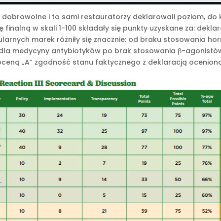
 dobrowolne i to sami restauratorzy deklarowali poziom, do 
ę finalną w skali 1-100 składały się punkty uzyskane za: deklar
pularnych marek różniły się znacznie: od braku stosowania 
h dla medycyny antybiotyków po brak stosowania β-agonist
oceną „A” zgodność stanu faktycznego z deklaracją oceniono 