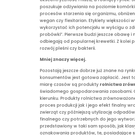
poszukuje odżywiania na poziomie komórki c
procesów starzenia się organizmu, obniżeni
wegan czy flexitarian. Etykiety większośc
wykorzystać ich potencjału w wyścigu o zd
probówki”. Pierwsze budzi jeszcze obawę 
odbiegają od popularnej krewetki. Z kole
rozwój pleśni czy bakterii.
Mniej znaczy więcej.
Pozostają jeszcze dobrze już znane na rynk
konsumentów jest gotowa zapłacić. Jest t
miarę czasów są produkty
rolnictwa zró
świadomego gospodarowania zasobami. Częś
kierunku. Produkty rolnictwa zrównoważon
proces produkcji jak i jego efekt finalny
zwierząt czy późniejszą utylizację odpadó
finalnego czy potrzebnych do jego wytworz
przedstawiony w taki sam sposób, jak klas
oznakowania produktów, te, posiadające sy