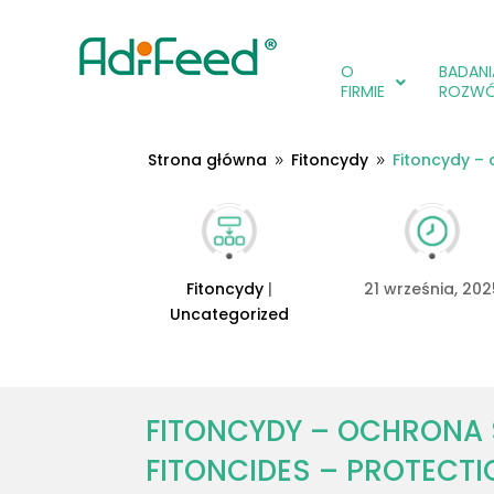
O
BADANIA
FIRMIE
ROZW
Strona główna
Fitoncydy
Fitoncydy –
9
9
Fitoncydy
|
21 września, 202
Uncategorized
FITONCYDY – OCHRONA
FITONCIDES – PROTECTI