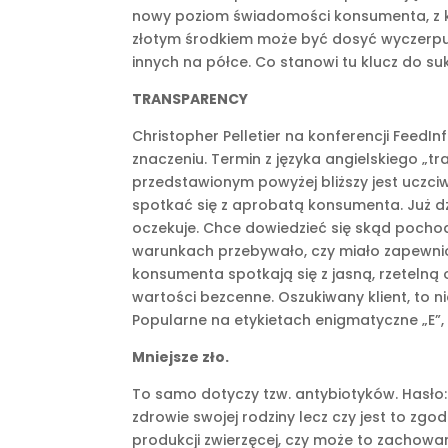
nowy poziom świadomości konsumenta, z któ
złotym środkiem może być dosyć wyczerpu
innych na półce. Co stanowi tu klucz do s
TRANSPARENCY
Christopher Pelletier na konferencji FeedI
znaczeniu. Termin z języka angielskiego „t
przedstawionym powyżej bliższy jest uczci
spotkać się z aprobatą konsumenta. Już dziś
oczekuje. Chce dowiedzieć się skąd pochodzi
warunkach przebywało, czy miało zapewnion
konsumenta spotkają się z jasną, rzetelną 
wartości bezcenne. Oszukiwany klient, to n
Popularne na etykietach enigmatyczne „E”, 
Mniejsze zło.
To samo dotyczy tzw. antybiotyków. Hasło
zdrowie swojej rodziny lecz czy jest to zg
produkcji zwierzęcej, czy może to zachow