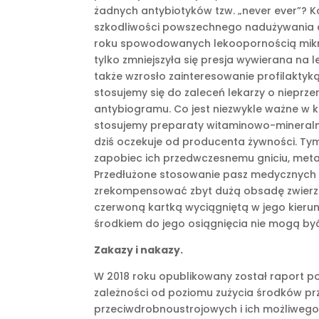
żadnych antybiotyków tzw. „never ever”? 
szkodliwości powszechnego nadużywania an
roku spowodowanych lekoopornością mikroo
tylko zmniejszyła się presja wywierana na 
także wzrosło zainteresowanie profilaktyk
stosujemy się do zaleceń lekarzy o nieprz
antybiogramu. Co jest niezwykle ważne w 
stosujemy preparaty witaminowo-mineralne
dziś oczekuje od producenta żywności. Ty
zapobiec ich przedwczesnemu gniciu, meta
Przedłużone stosowanie pasz medycznych w
zrekompensować zbyt dużą obsadę zwierząt 
czerwoną kartką wyciągniętą w jego kierunk
środkiem do jego osiągnięcia nie mogą być
Zakazy i nakazy.
W 2018 roku opublikowany został raport 
zależności od poziomu zużycia środków p
przeciwdrobnoustrojowych i ich możliwego 