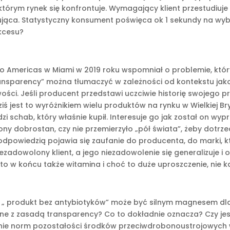
rym rynek się konfrontuje. Wymagający klient przestudiuje w
jąca. Statystyczny konsument poświęca ok 1 sekundy na w
ukcesu?
nfo Americas w Miami w 2019 roku wspomniał o problemie, któr
ransparency” można tłumaczyć w zależności od kontekstu jako 
wości. Jeśli producent przedstawi uczciwie historię swojego
 jest to wyróżnikiem wielu produktów na rynku w Wielkiej Bryt
 schab, który właśnie kupił. Interesuje go jak został on wypr
y dobrostan, czy nie przemierzyło „pół świata”, żeby dotrzeć
odpowiedzią pojawia się zaufanie do producenta, do marki, kt
iezadowolony klient, a jego niezadowolenie się generalizuje i
to w końcu także witamina i choć to duże uproszczenie, nie k
: „ produkt bez antybiotyków” może być silnym magnesem dl
odne z zasadą transparency? Co to dokładnie oznacza? Czy je
anie norm pozostałości środków przeciwdrobonoustrojowych 