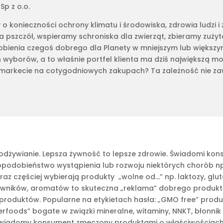
Sp z o.o.
o konieczności ochrony klimatu i środowiska, zdrowia ludzi i 
 pszczół, wspieramy schroniska dla zwierząt, zbieramy zużyte
obienia czegoś dobrego dla Planety w mniejszym lub większy
wyborów, a to właśnie portfel klienta ma dziś największą m
markecie na cotygodniowych zakupach? Ta zależność nie zaw
ko odżywianie. Lepsza żywność to lepsze zdrowie. Świadomi ko
odobieństwo wystąpienia lub rozwoju niektórych chorób np
az częściej wybierają produkty „wolne od…” np. laktozy, glute
ników, aromatów to skuteczna „reklama” dobrego produktu. M
ch produktów. Popularne na etykietach hasła: „GMO free” pr
foods” bogate w związki mineralne, witaminy, NNKT, błonnik c
. Świadomy konsument zmęczony produktami o właściwościach 