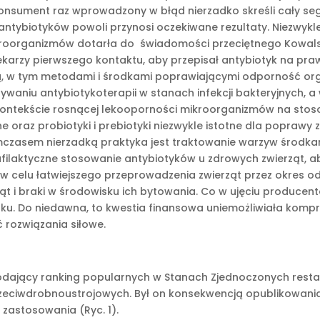
Konsument raz wprowadzony w błąd nierzadko skreśli cały s
tybiotyków powoli przynosi oczekiwane rezultaty. Niezwykl
rganizmów dotarła do świadomości przeciętnego Kowalskieg
lekarzy pierwszego kontaktu, aby przepisał antybiotyk na pr
ą, w tym metodami i środkami poprawiającymi odporność organ
erywaniu antybiotykoterapii w stanach infekcji bakteryjnych,
kontekście rosnącej lekooporności mikroorganizmów na stoso
 oraz probiotyki i prebiotyki niezwykle istotne dla popra
mczasem nierzadką praktyka jest traktowanie warzyw środk
filaktyczne stosowanie antybiotyków u zdrowych zwierząt, a
 celu łatwiejszego przeprowadzenia zwierząt przez okres od
i braki w środowisku ich bytowania. Co w ujęciu producenta
u. Do niedawna, to kwestia finansowa uniemożliwiała kompromi
 rozwiązania siłowe.
podający ranking popularnych w Stanach Zjednoczonych rest
rzeciwdrobnoustrojowych. Był on konsekwencją opublikowan
zastosowania (Ryc. 1).