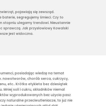
zwierząt, pojawiają się zewsząd.
 baterie, segregujemy śmieci. Czy to
m stopniu ulegamy trendowi. Nieustannie
oc sprawczą. Jak przysłowiowy Kowalski
sze jest widoczna.
nsumenci, posiadając wiedzę na temat
. nowotworów, chorób serca, cukrzycy,
nu, etc.. Krótka etykieta bez dziesiątek
niej soli i cukru, składników niemal
oduktów wyprodukowanych bez użycia pasz
zy naturalne przeciwutleniacze, to już nie
jedynie uśmierzających głód dziś