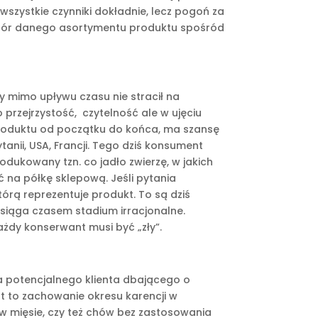
szystkie czynniki dokładnie, lecz pogoń za
ybór danego asortymentu produktu spośród
y mimo upływu czasu nie stracił na
przejrzystość, czytelność ale w ujęciu
 produktu od początku do końca, ma szansę
anii, USA, Francji. Tego dziś konsument
odukowany tzn. co jadło zwierzę, w jakich
 na półkę sklepową. Jeśli pytania
órą reprezentuje produkt. To są dziś
 osiąga czasem stadium irracjonalne.
ażdy konserwant musi być „zły”.
a potencjalnego klienta dbającego o
st to zachowanie okresu karencji w
w mięsie, czy też chów bez zastosowania