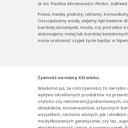
dr inż. Paulina Abramowicz-Pindor, AdiFeed 
Prasa, media, plakaty, reklamy. Komunikaty 
Oszczędzamy wodę, siejemy łąki kwietne dla
bardziej obowiązek, moda, czy potrzeba zr
dokonujemy mniej lub bardziej świadomych 
może uratować czyjeś życie będąc w hiper
Żywność na miarę XXI wieku.
Wiadomo już, że rola żywności, to nie tyl
wpływu określonych produktów na prawdop
otyłości czy nietolerancji pokarmowych, cor
składników, konserwantów, sztucznych barw
wszystkich, zarówno słonych, jak i słodki
modyfikowanych genetycznie, czy też „super
ekscentryczność i nisza, a rosnący rynek