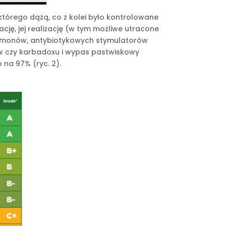
którego dążą, co z kolei było kontrolowane
ację, jej realizację (w tym możliwe utracone
hormonów, antybiotykowych stymulatorów
ów czy karbadoxu i wypas pastwiskowy
na 97% (ryc. 2).