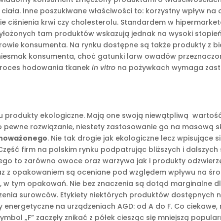
iała. Inne poszukiwane właściwości to: korzystny wpływ na o
e ciśnienia krwi czy cholesterolu. Standardem w hipermarketa
i wyłożonych tam produktów wskazują jednak na wysoki stopień
rowie konsumenta. Na rynku dostępne są także produkty z bia
i niesmak konsumenta, choć gatunki larw owadów przeznacz
i proces hodowania tkanek
in vitro
na pożywkach wymaga zasto
u produkty ekologiczne. Mają one swoją niewątpliwą wartość, 
o pewne rozwiązanie, niestety zastosowanie go na masową sk
wnoważonego
. Nie tak drogie jak ekologiczne lecz wpisujące 
ć firm na polskim rynku podpatrując bliższych i dalszych 
ego to zarówno owoce oraz warzywa jak i produkty odzwierzę
 wraz z opakowaniem są oceniane pod względem wpływu na śro
w, w tym opakowań. Nie bez znaczenia są dotąd marginalne dl
enia surowców. Etykiety niektórych produktów dostępnych np
y energetyczne na urządzeniach AGD: od A do F. Co ciekawe,
mbol „F” zaczęły znikać z półek ciesząc się mniejszą popular