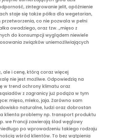
dporność, zintegrowanie jelit, opóźnienie
ch staje się także półka dla wegetarian,
 przetworzenia, co nie pozwala w pełni
łka owadziego, oraz tzw. „mięso z
onych do konsumpcji wyglądem niewiele
sowania związków uniemożliwiających
ale i cenę, którą coraz więcej
alę nie jest możliwe. Odpowiedzią na
się w trend ochrony klimatu oraz
sąsiadów z zagranicy już podąża w tym
ce: mięso, mleko, jaja. Zarówno sam
dowisko naturalne, ludzi oraz dobrostan
a klienta problemy np. transport produktu
. we Francji zawierają ślad węglowy
 niedługo po wprowadzeniu takiego rodzaju
nością wśród klientów. To bez wątpienia