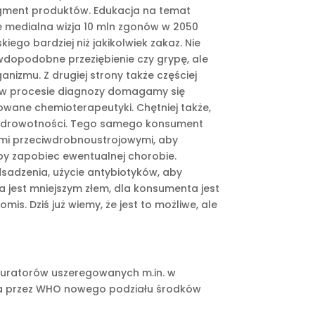
egment produktów. Edukacja na temat
e medialna wizja 10 mln zgonów w 2050
o bardziej niż jakikolwiek zakaz. Nie
awdopodobne przeziębienie czy grypę, ale
izmu. Z drugiej strony także częściej
 a w procesie diagnozy domagamy się
wane chemioterapeutyki. Chętniej także,
wy zdrowotności. Tego samego konsument
ami przeciwdrobnoustrojowymi, aby
by zapobiec ewentualnej chorobie.
sadzenia, użycie antybiotyków, aby
 jest mniejszym złem, dla konsumenta jest
s. Dziś już wiemy, że jest to możliwe, ale
auratorów uszeregowanych m.in. w
ia przez WHO nowego podziału środków