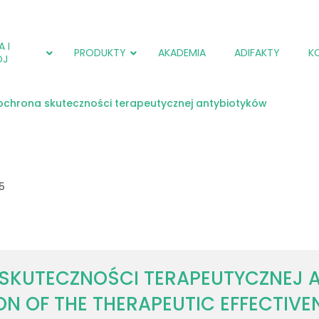
 I
PRODUKTY
AKADEMIA
ADIFAKTY
K
ÓJ
 ochrona skuteczności terapeutycznej antybiotyków
adiCOX®
Salmol (EU)
adiCOX®
adiFLORA®
Farmpak SF (EU)
Farmpak SC (PL)
adiNEXT®
adiNEXT® PLUS (EU)
Farmpak SM (PL)
5
adiSTIM®
adiNEXT®
Salmol (EU)
adiSTIM®
adiCOX®
 SKUTECZNOŚCI TERAPEUTYCZNEJ 
ON OF THE THERAPEUTIC EFFECTIVE