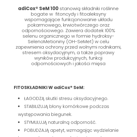
adiCox® SeM 100
stanowią składniki roślinne
bogate w fitoncydy i fitoaleksyny
wspomagające funkcjonowanie układu
pokarmowego, krwiotwórczego oraz
odpornościowego. Zawiera dodatek 100%
selenu organicznego w formie hydroksy-
SelenoMetioniny (OH-SeMet) w celu
zapewnienia ochrony przed wolnymi rodnikami,
stresem oksydacyjnym, a także poprawy
wyników produkcyjnych, funkcji
odpornościowych i jakości mięsa
FITOSKŁADNIKI W adiCox® SeM:
ŁAGODZĄ skutki stresu oksydacyjnego.
STABILIZUJĄ błony komórkowe podczas
występowania biegunek.
STYMULUJĄ naturalną odporność.
POBUDZAJĄ apetyt, wzmagając wydzielanie