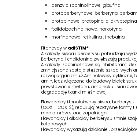
benzyloizochinolinowe: glaufina
protoberberynowe: berberyna, berbami
protopinowe: protopina, allokryptopin
ftalidoizochinolinowe: narkotyna
morfinanowe: retikulina , thebaina
Fitoncydy w
adiSTIM®
Alkaloidy siwca i berberysu pobudzają wydzi
Berberyna i chelidonina zwiększają produk
Alkaloidy izochinolinowe są inhibitorami de
zmniejszone zostaje stężenie szkodliwych ami
rozwój organizmu.z.Aminokwasy cykliczne, ta
amin, lecz włączane do budowy białek struk
powstawanie metanu, amoniaku i siarkowodo
degradację tkanki mięśniowej.
Flawonoidy i fenolokwasy siwca, berberysu 
(COX-1, COX-2), redukują reaktywne formy tl
mediatorów stanu zapalnego.
Flawonoidy i alkaloidy berberysu zmniejsza
ketonowych.
Flawonoidy wykazują działanie , przeciwlęk