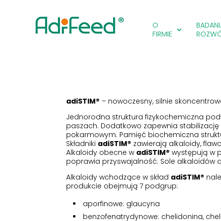
O
BADANIA
FIRMIE
ROZW
adiSTIM®
– nowoczesny, silnie skoncentrow
Jednorodna struktura fizykochemiczna po
paszach. Dodatkowo zapewnia stabilizację 
pokarmowym. Pamięć biochemiczna struktur
Składniki
adiSTIM®
zawierają alkaloidy, flaw
Alkaloidy obecne w
adiSTIM®
występują w p
poprawia przyswajalność. Sole alkaloidów dzi
Alkaloidy wchodzące w skład
adiSTIM®
nale
produkcie obejmują 7 podgrup:
aporfinowe: glaucyna
benzofenatrydynowe: chelidonina, chel