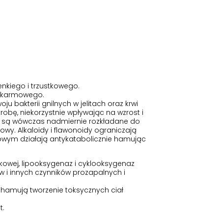
enkiego i trzustkowego.
pokarmowego.
u bakterii gnilnych w jelitach oraz krwi
trobę, niekorzystnie wpływając na wzrost i
 nie są wówczas nadmiernie rozkładane do
owy. Alkaloidy i flawonoidy ograniczają
rowym działają antykatabolicznie hamując
łkowej, lipooksygenaz i cyklooksygenaz
ów i innych czynników prozapalnych i
i hamują tworzenie toksycznych ciał
t.