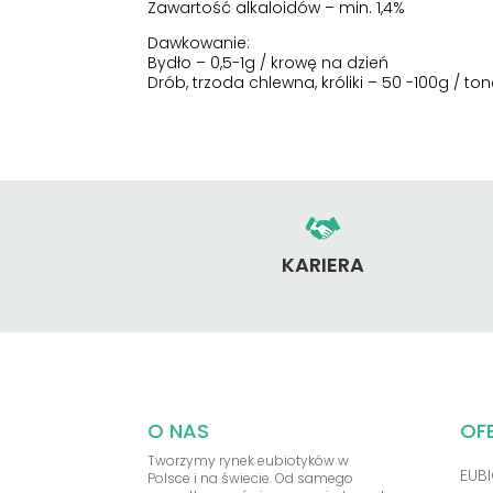
Zawartość alkaloidów – min. 1,4%
Dawkowanie:
Bydło – 0,5-1g / krowę na dzień
Drób, trzoda chlewna, króliki – 50 -100g / to
KARIERA
O NAS
OF
Tworzymy rynek eubiotyków w
EUBI
Polsce i na świecie. Od samego