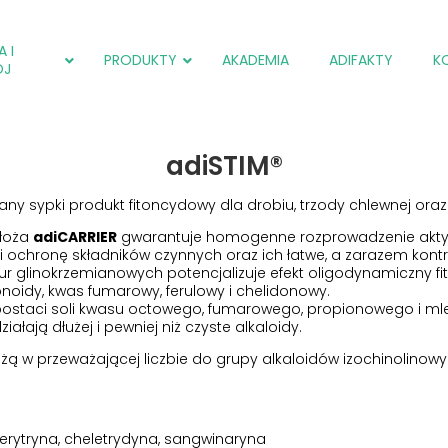
 I
PRODUKTY
AKADEMIA
ADIFAKTY
K
ÓJ
adiSTIM®
adiCOX®
Salmol (EU)
adiCOX®
any sypki produkt fitoncydowy dla drobiu, trzody chlewnej ora
adiFLORA®
Farmpak SF (EU)
Farmpak SC (PL)
adiNEXT®
adiNEXT® PLUS (EU)
Farmpak SM (PL)
dłoża
adiCARRIER
gwarantuje homogenne rozprowadzenie aktyw
i ochronę składników czynnych oraz ich łatwe, a zarazem kon
adiSTIM®
adiNEXT®
 glinokrzemianowych potencjalizuje efekt oligodynamiczny f
Salmol (EU)
adiSTIM®
onoidy, kwas fumarowy, ferulowy i chelidonowy.
ostaci soli kwasu octowego, fumarowego, propionowego i mle
adiCOX®
ałają dłużej i pewniej niż czyste alkaloidy.
żą w przeważającej liczbie do grupy alkaloidów izochinolinowy
erytryna, cheletrydyna, sangwinaryna