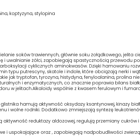
na, koptyzyna, stylopina
a
elanie soków trawiennych, głównie soku żołądkowego, jelita ci
cję i uwalnianie żółci, zapobiegają spastycznością przewodu 
karboksylacji cyklicznych aminokwasów. Dzięki hamowaniu rozwoj
n typu putrescyny, skatole i indole, które obciążają nerki i wą
kie jak tryptofan, tyrozyna, histydyna, fenyloalanina, prolina
turalnych i enzymatycznych, co znacznie poprawia bilans białk
ru w jelitach.Alkaloidy wspólnie z kwasem ferulowym i fuma
i glistnika hamują aktywność oksydazy ksantynowej, kinazy bia
enu i wolne rodniki. Dodatkowo zmniejszają syntezę leukotrien
ją aktywność reduktazy aldozowej, regulują przemiany cukrów 
owe i uspokajające oraz , zapobiegają nadpobudliwości zwierzą