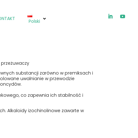
ONTAKT
Polski
ICHTIOX®
z przeżuwaczy
nych substancji zarówno w premiksach i
trolowane uwalnianie w przewodzie
itoncydów.
kowego, co zapewnia ich stabilność i
ch. Alkaloidy izochinolinowe zawarte w