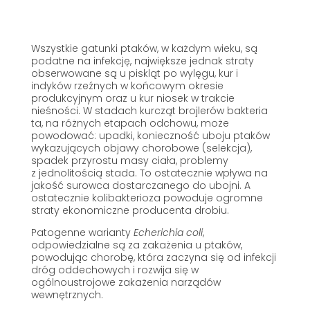
Wszystkie gatunki ptaków, w każdym wieku, są
podatne na infekcję, największe jednak straty
obserwowane są u piskląt po wylęgu, kur i
indyków rzeźnych w końcowym okresie
produkcyjnym oraz u kur niosek w trakcie
nieśności. W stadach kurcząt brojlerów bakteria
ta, na różnych etapach odchowu, może
powodować: upadki, konieczność uboju ptaków
wykazujących objawy chorobowe (selekcja),
spadek przyrostu masy ciała, problemy
z jednolitością stada. To ostatecznie wpływa na
jakość surowca dostarczanego do ubojni. A
ostatecznie kolibakterioza powoduje ogromne
straty ekonomiczne producenta drobiu.
Patogenne warianty
Echerichia coli
,
odpowiedzialne są za zakażenia u ptaków,
powodując chorobę, która zaczyna się od infekcji
dróg oddechowych i rozwija się w
ogólnoustrojowe zakażenia narządów
wewnętrznych.