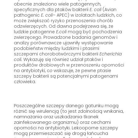
obecnie znaleziono wiele patogennych,
specyficznych dla ptaków bakterii
E. coli
(Avian
pathogenic
E. coli
– APEC) w izolatach ludzkich, co
może zwiększać ryzyko przenoszenia chorób
odzwierzęcych. Od dawna podejrzewa się, że
ludzkie patogenne
E.coli
mogą być pochodzenia
zwierzęcego. Prowadzone badania genomów i
analizy porównawcze ujawniły występowanie
podobieństw między ludzkimi i ptasimi
szczepami chorobotwórczymi bakterii
Echerichia
coli
.
Wykazuję się również udział ptaków i
produktów drobiowych w przenoszeniu oporności
na antybiotyki, c
o
wskazuje, że pewne ptasie
szczepy bakterii są potencjalnymi patogenami
człowieka.
Poszczególne szczepy danego gatunku mogą
różnić się wirulencją (to jest zdolnością wnikania,
namnażania oraz uszkadzania tkanek
zainfekowanego organizmu) oraz cechami
oporności na antybiotyki. Lekooporne szczepy
mogą przemieszczać się drogą łańcucha