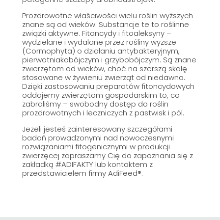
Prozdrowotne właściwości wielu roślin wyższych
znane są od wieków. Substancje te to roślinne
związki aktywne. Fitoncydy i fitoaleksyny –
wydzielane i wydalane przez rośliny wyższe
(Cormophyta) o działaniu antybakteryjnym,
pierwotniakobójczym i grzybobójczym. Są znane
zwierzętom od wieków, choć na szerszą skalę
stosowane w żywieniu zwierząt od niedawna.
Dzięki zastosowaniu preparatów fitoncydowych
oddajemy zwierzętom gospodarskim to, co
zabraliśmy – swobodny dostęp do roślin
prozdrowotnych i leczniczych z pastwisk i pól.
Jeżeli jesteś zainteresowany szczegółami
badań prowadzonymi nad nowoczesnymi
rozwiązaniami fitogenicznymi w produkcji
zwierzęcej zapraszamy Cię do zapoznania się z
zakładką #ADIFAKTY lub kontaktem z
przedstawicielem firmy AdiFeed®.