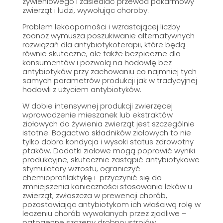
żywieniowego i zasiedlać przewód pokarmowy
zwierząt i ludzi, wywołując choroby.
Problem lekooporności i wzrastającej liczby
zoonoz wymusza poszukiwanie alternatywnych
rozwiązań dla antybiotykoterapii, które będą
równie skuteczne, ale także bezpieczne dla
konsumentów i pozwolą na hodowlę bez
antybiotyków przy zachowaniu co najmniej tych
samych parametrów produkcji jak w tradycyjnej
hodowli z użyciem antybiotyków.
W dobie intensywnej produkcji zwierzęcej
wprowadzenie mieszanek lub ekstraktów
ziołowych do żywienia zwierząt jest szczególnie
istotne. Bogactwo składników ziołowych to nie
tylko dobra kondycja i wysoki status zdrowotny
ptaków. Dodatki ziołowe mogą poprawić wyniki
produkcyjne, skutecznie zastąpić antybiotykowe
stymulatory wzrostu, ograniczyć
chemioprofilaktykę i przyczynić się do
zmniejszenia konieczności stosowania leków u
zwierząt, zwłaszcza w prewencji chorób,
pozostawiając antybiotykom ich właściwą rolę w
leczeniu chorób wywołanych przez zjadliwe –
patogenne szczepy drobnoustrojów.