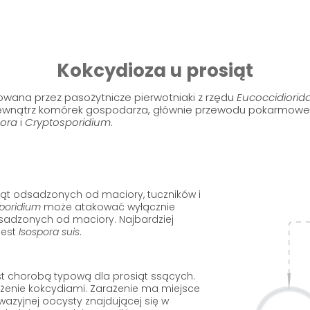
Kokcydioza u prosiąt
owana przez pasożytnicze pierwotniaki z rzędu
Eucoccidiorid
 wewnątrz komórek gospodarza, głównie przewodu pokarmowe
pora
i
Cryptosporidium
.
siąt odsadzonych od maciory, tuczników i
poridium
może atakować wyłącznie
odsadzonych od maciory. Najbardziej
jest
Isospora suis
.
st chorobą typową dla prosiąt ssących.
żenie kokcydiami. Zarażenie ma miejsce
wazyjnej oocysty znajdującej się w