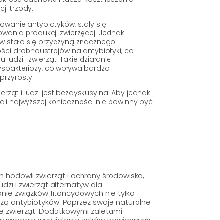
ji trzody.
sowanie antybiotyków, stały się
wania produkcji zwierzęcej. Jednak
 stało się przyczyną znacznego
ści drobnoustrojów na antybiotyki, co
udzi i zwierząt. Takie działanie
sbakteriozy, co wpływa bardzo
 przyrosty.
rząt i ludzi jest bezdyskusyjna. Aby jednak
ji najwyższej konieczności nie powinny być
hodowli zwierząt i ochrony środowiska,
dzi i zwierząt alternatyw dla
anie związków fitoncydowych nie tylko
czą antybiotyków. Poprzez swoje naturalne
ie zwierząt. Dodatkowymi zaletami
 wzmagają wydzielanie soków trawiennych,