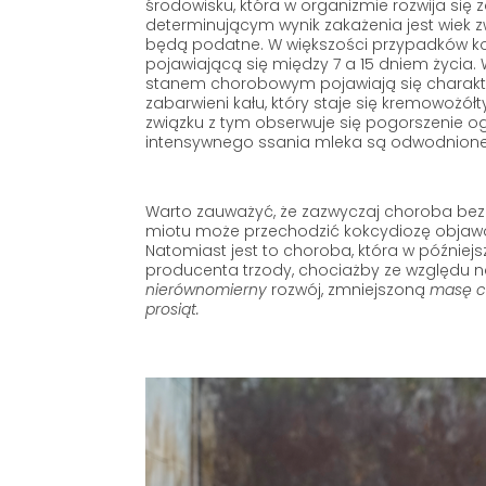
środowisku, która w organizmie rozwija się 
determinującym wynik zakażenia jest wiek zw
będą podatne. W większości przypadków ko
pojawiającą się między 7 a 15 dniem życia. 
stanem chorobowym pojawiają się charakte
zabarwieni kału, który staje się kremowożół
związku z tym obserwuje się pogorszenie o
intensywnego ssania mleka są odwodnione,
Warto zauważyć, że zazwyczaj choroba be
miotu może przechodzić kokcydiozę objaw
Natomiast jest to choroba, która w później
producenta trzody, chociażby ze względu n
nierównomierny
rozwój, zmniejszoną
masę ci
prosiąt.