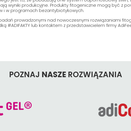
ą wyniki produkcyjne. Produkty fitogeniczne mogą być z p
ów i w programach bezantybiotykowych.
i badań prowadzonymi nad nowoczesnymi rozwiązaniami fitoge
dką #ADIFAKTY lub kontaktem z przedstawicielem firmy AdiFe
POZNAJ
NASZE
ROZWIĄZANIA