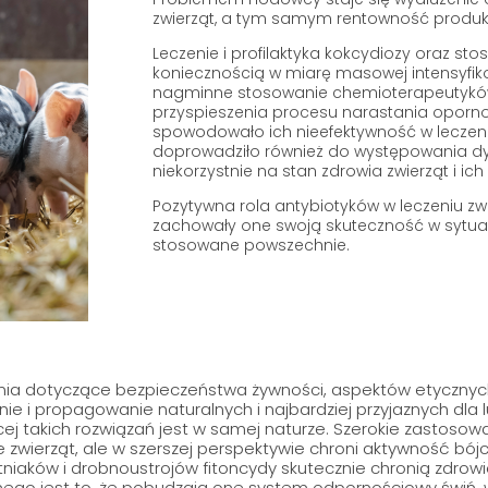
zwierząt, a tym samym rentowność produkc
Leczenie i profilaktyka kokcydiozy oraz sto
koniecznością w miarę masowej intensyfiko
nagminne stosowanie chemioterapeutyków
przyspieszenia procesu narastania oporno
spowodowało ich nieefektywność w leczeniu l
doprowadziło również do występowania dy
niekorzystnie na stan zdrowia zwierząt i ich
Pozytywna rola antybiotyków w leczeniu zwie
zachowały one swoją skuteczność w sytuac
stosowane powszechnie.
ia dotyczące bezpieczeństwa żywności, aspektów etycznych 
ie i propagowanie naturalnych i najbardziej przyjaznych dla lu
j takich rozwiązań jest w samej naturze. Szerokie zastosow
 zwierząt, ale w szerszej perspektywie chroni aktywność bój
tniaków i drobnoustrojów fitoncydy skutecznie chronią zdrow
ego jest to, że pobudzają one system odpornościowy świń,