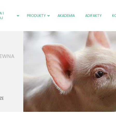
 I
PRODUKTY
AKADEMIA
ADIFAKTY
K
ÓJ
adiCOX®
Salmol (EU)
adiCOX®
adiFLORA®
Farmpak SF (EU)
Farmpak SC (PL)
LEWNA
adiNEXT®
adiNEXT® PLUS (EU)
Farmpak SM (PL)
adiSTIM®
adiNEXT®
Salmol (EU)
adiSTIM®
adiCOX®
ZE