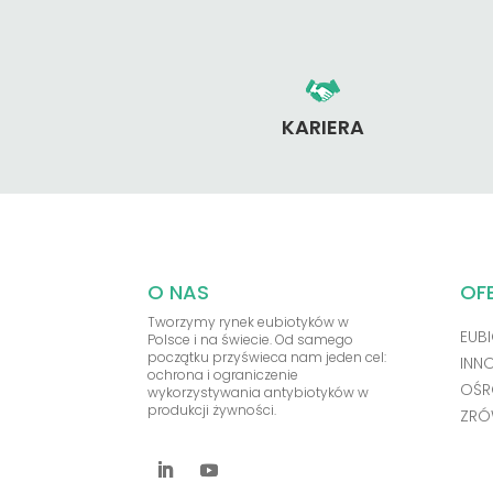
KARIERA
O NAS
OF
Tworzymy rynek eubiotyków w
EUBI
Polsce i na świecie. Od samego
początku przyświeca nam jeden cel:
INN
ochrona i ograniczenie
OŚR
wykorzystywania antybiotyków w
produkcji żywności.
ZRÓ