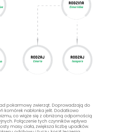
ład pokarmowy zwierząt. Doprowadzają do
eń komórek nabłonka jelit. Dodatkowo
izmu, co wiąże się z obniżoną odpornością
ryjnych. Połączenie tych czynników wpływa
rosty masy ciała, zwiększa liczbę upadków.
kresu odchowu i tuczu, koszt leczenia