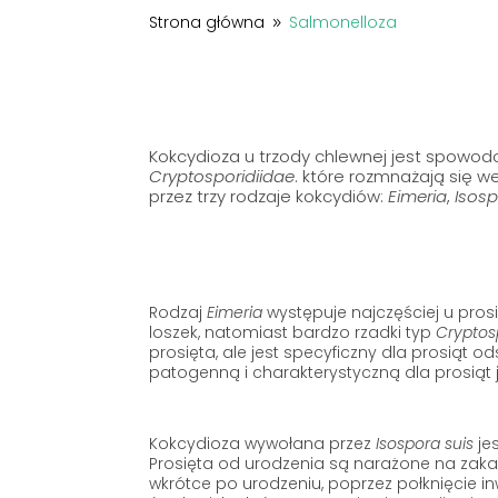
Strona główna
Salmonelloza
9
Kokcydioza u trzody chlewnej jest spowod
Cryptosporidiidae
. które rozmnażają się
przez trzy rodzaje kokcydiów:
Eimeria
,
Isos
Rodzaj
Eimeria
występuje najczęściej u pro
loszek, natomiast bardzo rzadki typ
Cryptos
prosięta, ale jest specyficzny dla prosiąt 
patogenną i charakterystyczną dla prosiąt 
Kokcydioza wywołana przez
Isospora suis
je
Prosięta od urodzenia są narażone na zaka
wkrótce po urodzeniu, poprzez połknięcie in