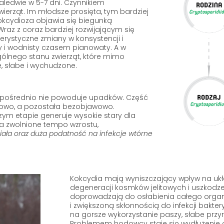
zaledwie w 5-7 dni. Czynnikiem
ierząt. Im młodsze prosięta, tym bardziej
kcydioza objawia się biegunką
Wraz z coraz bardziej rozwijającym się
rystyczne zmiany w konsystencji i
ty i wodnisty czasem pianowaty. A w
gólnego stanu zwierząt, które mimo
 słabe i wychudzone.
zpośrednio nie powoduje upadków. Część
owo, a pozostała bezobjawowo.
szym etapie generuje wysokie stary dla
a zwolnione tempo wzrostu,
ała oraz duża podatność na infekcje wtórne
Kokcydia mają wyniszczający wpływ na uk
degeneracji kosmków jelitowych i uszkodz
doprowadzają do osłabienia całego organ
i zwiększoną skłonnością do infekcji bakte
na gorsze wykorzystanie paszy, słabe przy
Problemem hodowcy staje się wydłużenie o