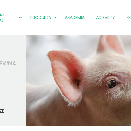
 I
PRODUKTY
AKADEMIA
ADIFAKTY
K
ÓJ
adiCOX®
Salmol (EU)
adiCOX®
adiFLORA®
Farmpak SF (EU)
Farmpak SC (PL)
LEWNA
adiNEXT®
adiNEXT® PLUS (EU)
Farmpak SM (PL)
adiSTIM®
adiNEXT®
Salmol (EU)
adiSTIM®
adiCOX®
ZE