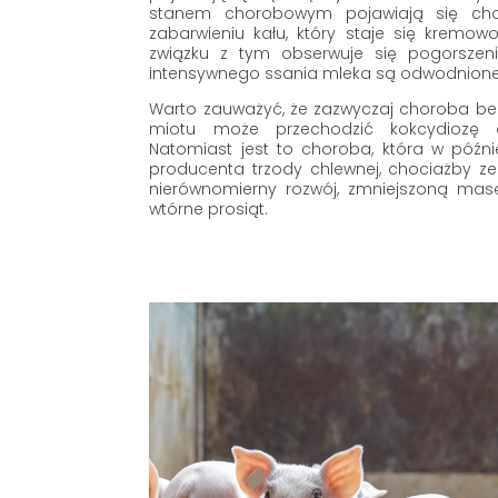
stanem chorobowym pojawiają się char
zabarwieniu kału, który staje się kremow
związku z tym obserwuje się pogorszen
intensywnego ssania mleka są odwodnione,
Warto zauważyć, że zazwyczaj choroba b
miotu może przechodzić kokcydiozę 
Natomiast jest to choroba, która w późni
producenta trzody chlewnej, chociażby z
nierównomierny rozwój, zmniejszoną mas
wtórne prosiąt.