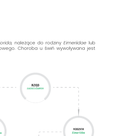
iorida,
należące do rodziny
Eimeriidae
lub
mowego. Choroba u świń wywoływana jest