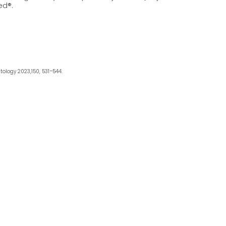
ed®.
tology 2023,150, 531–544.