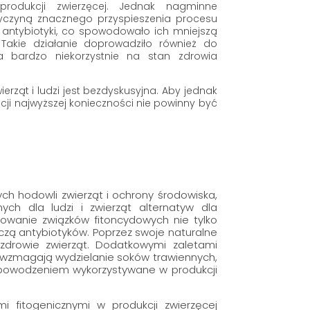
 produkcji zwierzęcej. Jednak nagminne
yczyną znacznego przyspieszenia procesu
antybiotyki, co spowodowało ich mniejszą
. Takie działanie doprowadziło również do
a bardzo niekorzystnie na stan zdrowia
erząt i ludzi jest bezdyskusyjna. Aby jednak
ji najwyższej konieczności nie powinny być
h hodowli zwierząt i ochrony środowiska,
ych dla ludzi i zwierząt alternatyw dla
sowanie związków fitoncydowych nie tylko
jczą antybiotyków. Poprzez swoje naturalne
 zdrowie zwierząt. Dodatkowymi zaletami
 wzmagają wydzielanie soków trawiennych,
 powodzeniem wykorzystywane w produkcji
 fitogenicznymi w produkcji zwierzęcej