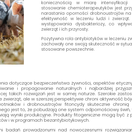
koniecznością w miarę intensyfikacji
stosowanie chemioterapeutyków jest prz
narastania oporności drobnoustrojów na 
efektywność w leczeniu ludzi i zwierząt
występowania dysbakteriozy, co wpływ
zwierząt i ich przyrosty.
Pozytywna rola antybiotyków w leczeniu zwi
zachowały one swoją skuteczność w sytuac
stosowane powszechnie.
nia dotyczące bezpieczeństwa żywności, aspektów etycznyc
iwanie i propagowanie naturalnych i najbardziej przyjazn
cej takich rozwiązań jest w samej naturze. Szerokie zasto
 zwierząt, ale w szerszej perspektywie chroni aktywność bó
wotniaków i drobnoustrojów fitoncydy skutecznie chronią
ego jest to, że pobudzają one system odpornościowy świń,
ją wyniki produkcyjne. Produkty fitogeniczne mogą być z
yków i w programach bezantybiotykowych.
ami badań prowadzonymi nad nowoczesnymi rozwiązaniami