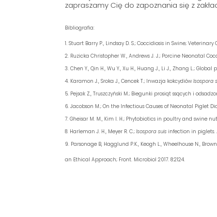
zapraszamy Cię do zapoznania się z zakła
Bibliografia:
Stuart Barry P., Lindsay D. S.; Coccidiosis in Swine;
Veterinary C
Ruzicka Christopher W., Andrews J. J.; Porcine Neonatal Cocci
Chen Y., Qin H., Wu Y., Xu H., Huang J., Li J., Zhang L.; Global
Karamon J., Sroka J., Cencek T.; Inwazja kokcydiów
Isospora s
Pejsak Z., Truszczyński M.; Biegunki prosiąt ssących i odsadz
Jacobson M.; On the Infectious Causes of Neonatal Piglet Dia
Gheisar M. M., Kim I. H.; Phytobiotics in poultry and swine nut
Harleman J. H., Meyer R. C.;
Isospora suis
infection in piglets. 
Parsonage B, Hagglund P.K., Keogh L., Wheelhouse N., Brown R
an Ethical Approach; Front. Microbiol 2017. 8:2124.