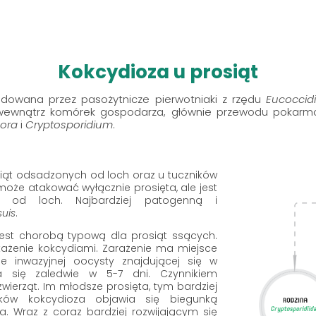
Kokcydioza u prosiąt
odowana przez pasożytnicze pierwotniaki z rzędu
Eucoccid
ę wewnątrz komórek gospodarza, głównie przewodu pokar
pora
i
Cryptosporidium
.
siąt odsadzonych od loch oraz u tuczników
może atakować wyłącznie prosięta, ale jest
h od loch. Najbardziej patogenną i
suis
.
jest chorobą typową dla prosiąt ssących.
każenie kokcydiami. Zarażenie ma miejsce
ie inwazyjnej oocysty znajdującej się w
ja się zaledwie w 5-7 dni. Czynnikiem
wierząt. Im młodsze prosięta, tym bardziej
ków kokcydioza objawia się biegunką
a. Wraz z coraz bardziej rozwijającym się