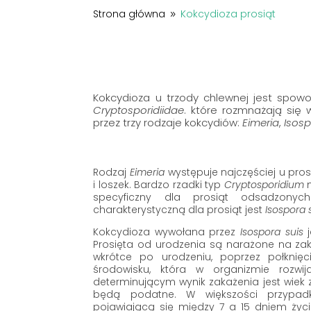
Strona główna
Kokcydioza prosiąt
9
Kokcydioza u trzody chlewnej jest spow
Cryptosporidiidae
. które rozmnażają si
przez trzy rodzaje kokcydiów:
Eimeria
,
Isos
Rodzaj
Eimeria
występuje najczęściej u pro
i loszek. Bardzo rzadki typ
Cryptosporidium
specyficzny dla prosiąt odsadzonyc
charakterystyczną dla prosiąt jest
Isospora 
Kokcydioza wywołana przez
Isospora suis
Prosięta od urodzenia są narażone na za
wkrótce po urodzeniu, poprzez połknięc
środowisku, która w organizmie rozwi
determinującym wynik zakażenia jest wiek z
będą podatne. W większości przypad
pojawiającą się między 7 a 15 dniem życi