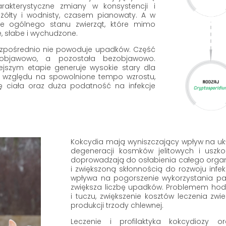
akterystyczne zmiany w konsystencji i
ożółty i wodnisty, czasem pianowaty. A w
ie ogólnego stanu zwierząt, które mimo
 słabe i wychudzone.
ezpośrednio nie powoduje upadków. Część
objawowo, a pozostała bezobjawowo.
ejszym etapie generuje wysokie stary dla
e względu na spowolnione tempo wzrostu,
ę ciała oraz duża podatność na infekcje
Kokcydia mają wyniszczający wpływ na u
degeneracji kosmków jelitowych i uszk
doprowadzają do osłabienia całego organ
i zwiększoną skłonnością do rozwoju infek
wpływa na pogorszenie wykorzystania pas
zwiększa liczbę upadków. Problemem hod
i tuczu, zwiększenie kosztów leczenia zw
produkcji trzody chlewnej.
Leczenie i profilaktyka kokcydiozy o