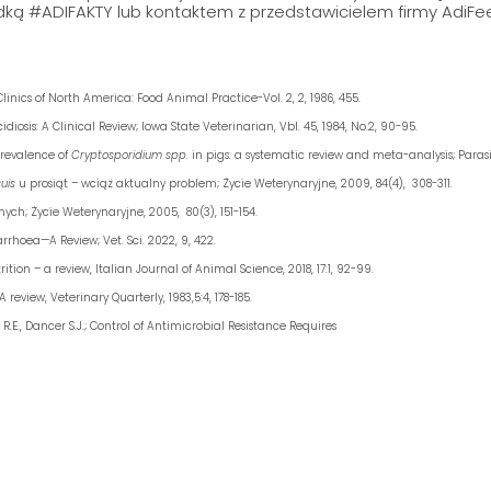
dką #ADIFAKTY lub kontaktem z przedstawicielem firmy AdiFe
linics of North America: Food Animal Practice-Vol. 2, 2, 1986, 455.
diosis: A Clinical Review; Iowa State Veterinarian, Vbl. 45, 1984, No.2, 90-95.
 prevalence of
Cryptosporidium spp.
in pigs: a systematic review and meta-analysis; Parasi
uis
u prosiąt – wciąż aktualny problem; Życie Weterynaryjne, 2009, 84(4), 308-311.
onych; Życie Weterynaryjne, 2005, 80(3), 151-154.
rrhoea—A Review; Vet. Sci. 2022, 9, 422.
rition – a review, Italian Journal of Animal Science, 2018, 17:1, 92-99.
A review, Veterinary Quarterly, 1983,5:4, 178-185.
.E., Dancer S.J.; Control of Antimicrobial Resistance Requires