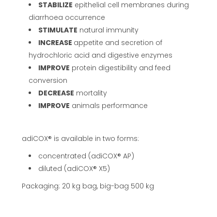
STABILIZE
epithelial cell membranes during
diarrhoea occurrence
STIMULATE
natural immunity
INCREASE
appetite and secretion of
hydrochloric acid and digestive enzymes
IMPROVE
protein digestibility and feed
conversion
DECREASE
mortality
IMPROVE
animals performance
adiCOX® is available in two forms:
concentrated (adiCOX® AP)
diluted (adiCOX® X5)
Packaging: 20 kg bag, big-bag 500 kg