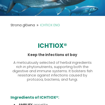
Strona główna
ICHTIOX ENG
9
ICHTIOX®
Keep the infections at bay
A meticulously selected of herbal ingredients
rich in phytonutrients, supporting both the
digestive and immune systems. It bolsters fish
resistance against infections caused by
protozoa, bacteria, and fungi.
Ingredients of
ICHTIOX®:
AMPLIFY
appetite