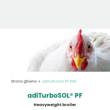
Strona główna
adiTurboSOL PF ENG
9
adiTurboSOL® PF
Heavyweight broiler