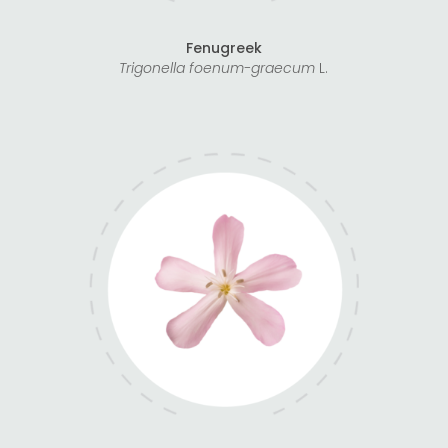
Fenugreek
Trigonella foenum-graecum
L.